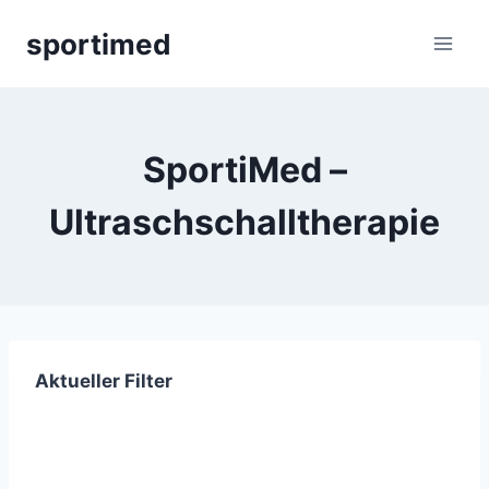
Zum
sportimed
Inhalt
springen
SportiMed –
Ultraschschalltherapie
Aktueller Filter
Newsletter abonnieren