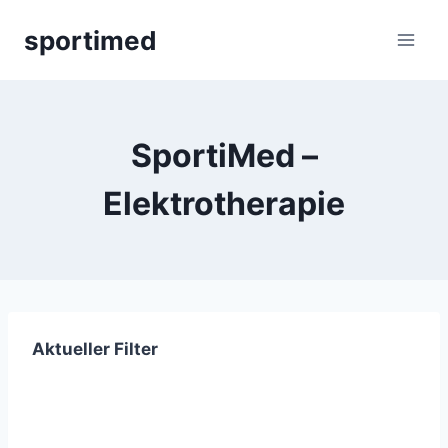
Zum
sportimed
Inhalt
springen
SportiMed –
Elektrotherapie
Aktueller Filter
Newsletter abonnieren