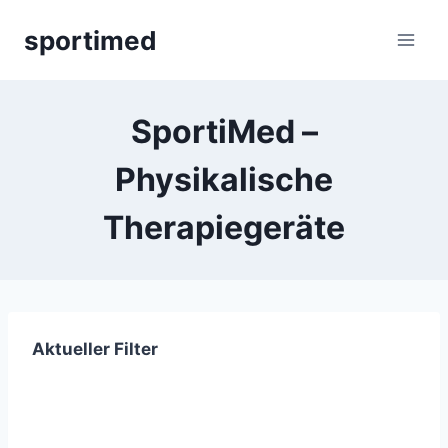
Zum
sportimed
Inhalt
springen
SportiMed –
Physikalische
Therapiegeräte
Aktueller Filter
Newsletter abonnieren