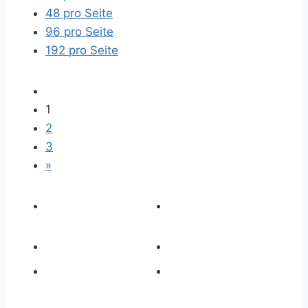
48 pro Seite
96 pro Seite
192 pro Seite
1
2
3
»