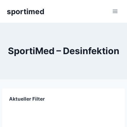
Zum
sportimed
Inhalt
springen
SportiMed – Desinfektion
Aktueller Filter
Newsletter abonnieren