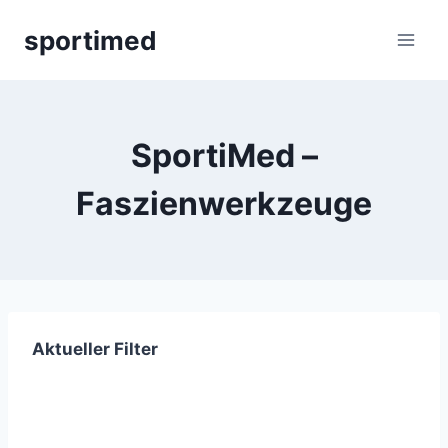
Zum
sportimed
Inhalt
springen
SportiMed –
Faszienwerkzeuge
Aktueller Filter
Newsletter abonnieren