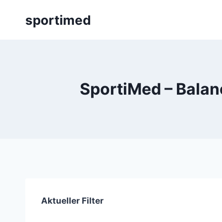
Zum
sportimed
Inhalt
springen
SportiMed – Balan
Aktueller Filter